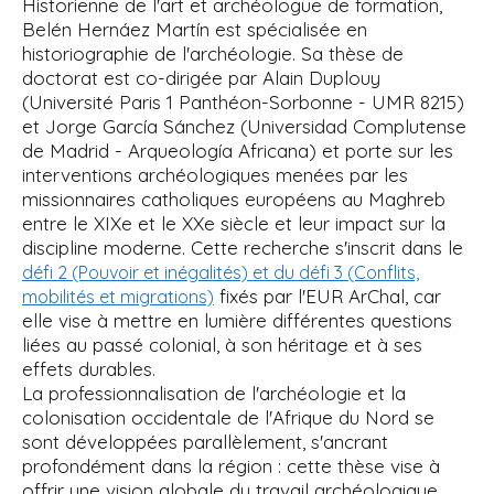
Historienne de l'art et archéologue de formation,
Belén Hernáez Martín est spécialisée en
historiographie de l'archéologie. Sa thèse de
doctorat est co-dirigée par Alain Duplouy
(Université Paris 1 Panthéon-Sorbonne - UMR 8215)
et Jorge García Sánchez (Universidad Complutense
de Madrid - Arqueología Africana) et porte sur les
interventions archéologiques menées par les
missionnaires catholiques européens au Maghreb
entre le XIXe et le XXe siècle et leur impact sur la
discipline moderne. Cette recherche s'inscrit dans le
défi 2 (Pouvoir et inégalités) et du défi 3 (Conflits,
fixés par l'EUR ArChal, car
mobilités et migrations)
elle vise à mettre en lumière différentes questions
liées au passé colonial, à son héritage et à ses
effets durables.
La professionnalisation de l'archéologie et la
colonisation occidentale de l'Afrique du Nord se
sont développées parallèlement, s'ancrant
profondément dans la région : cette thèse vise à
offrir une vision globale du travail archéologique