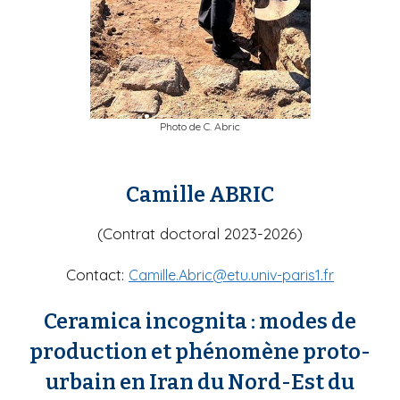
i
p
a
l
Photo de C. Abric
Camille ABRIC
(Contrat doctoral 2023-2026)
Contact:
Camille.Abric@etu.univ-paris1.fr
Ceramica incognita : modes de
production et phénomène proto-
urbain en Iran du Nord-Est du