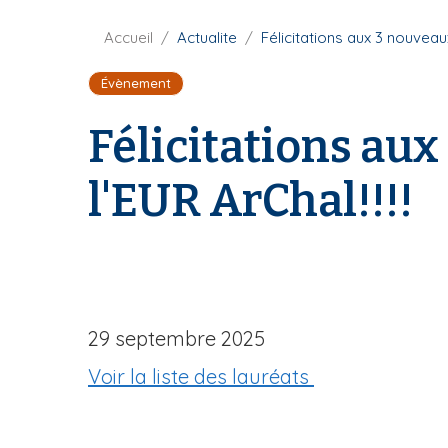
F
Accueil
Actualite
Félicitations aux 3 nouveau
i
Évènement
l
d
Félicitations au
'
A
r
l'EUR ArChal!!!!
i
a
n
e
29 septembre 2025
Voir la liste des lauréats