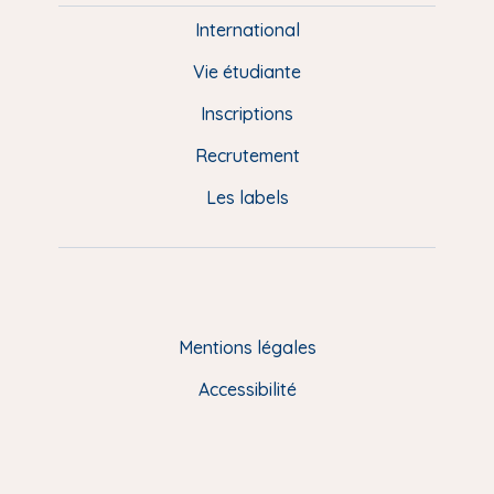
e
International
d
Vie étudiante
d
Inscriptions
e
Recrutement
p
Les labels
a
g
e
F
Mentions légales
R
Accessibilité