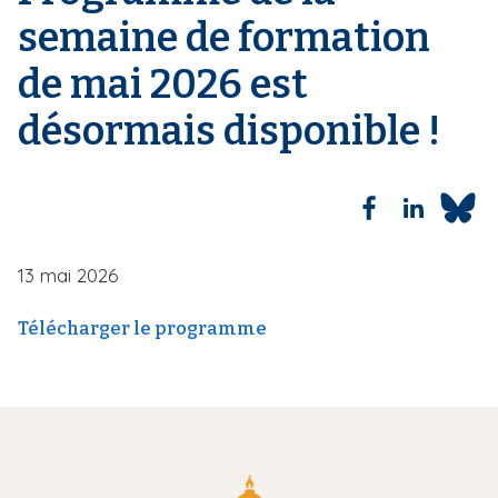
i
semaine de formation
a
n
de mai 2026 est
e
désormais disponible !
13 mai 2026
Télécharger le programme